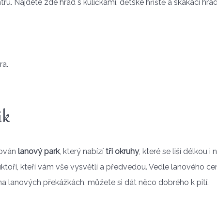
ru. Najdete zde hrad s kuličkami, dětské hřiště a skákací hr
ra.
ík
dován
lanový park
, který nabízí
tři okruhy
, které se liší délkou i
uktoři, kteří vám vše vysvětlí a předvedou. Vedle lanového ce
 na lanových překážkách, můžete si dát něco dobrého k pití.