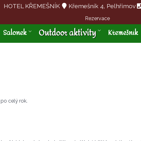
HOTEL KŘEMEŠNÍK
Křemešník 4, Pelhřimov
Rezervace
Outdoor aktivity
Salonek
Křemešník
 po celý rok.