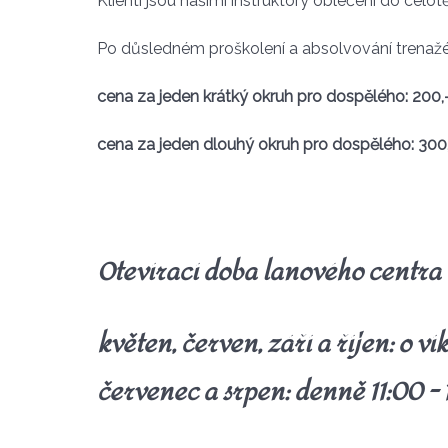
Klienti jsou našimi instruktory oblečeni do cel
Po důsledném proškolení a absolvování trenažéru
cena za jeden krátký okruh pro dospělého: 200
cena za jeden dlouhý okruh pro dospělého: 300
Otevírací doba lanového centra
květen, červen, září a říjen: o v
červenec a srpen: denně 11:00 - 