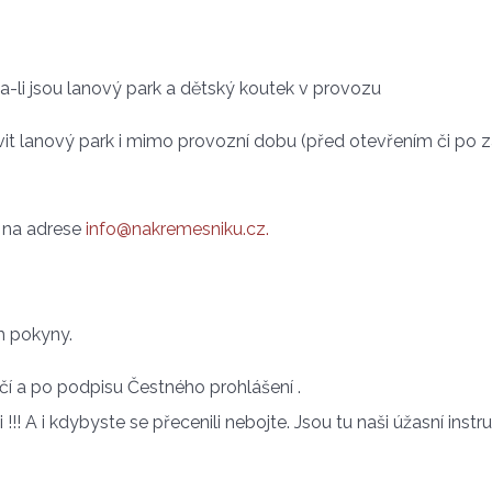
a-li jsou lanový park a dětský koutek v provozu
vit lanový park i mimo provozní dobu (před otevřením či po z
 na adrese
info@nakremesniku.cz
.
ch pokyny.
čí a po podpisu Čestného prohlášení .
! A i kdybyste se přecenili nebojte. Jsou tu naši úžasní instru