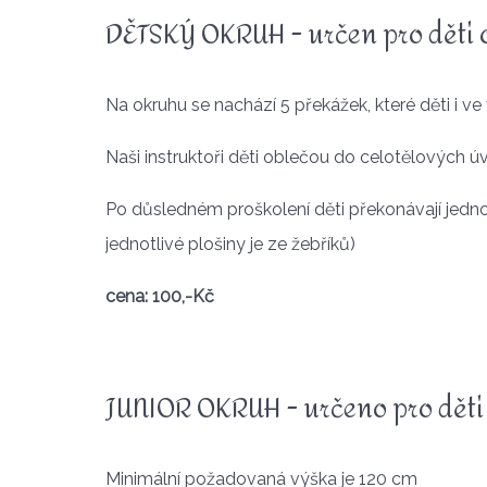
DĚTSKÝ OKRUH - určen pro děti o
Na okruhu se nachází 5 překážek, které děti i v
Naši instruktoři děti oblečou do celotělových ú
Po důsledném proškolení děti překonávají jedno
jednotlivé plošiny je ze žebříků)
cena: 100,-Kč
JUNIOR OKRUH - určeno pro děti 
Minimální požadovaná výška je 120 cm