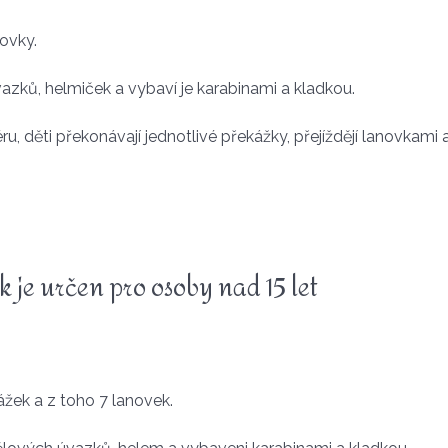
novky.
vazků, helmiček a vybaví je karabinami a kladkou.
 děti překonávají jednotlivé překážky, přejíždějí lanovkami a 
je určen pro osoby nad 15 let
žek a z toho 7 lanovek.