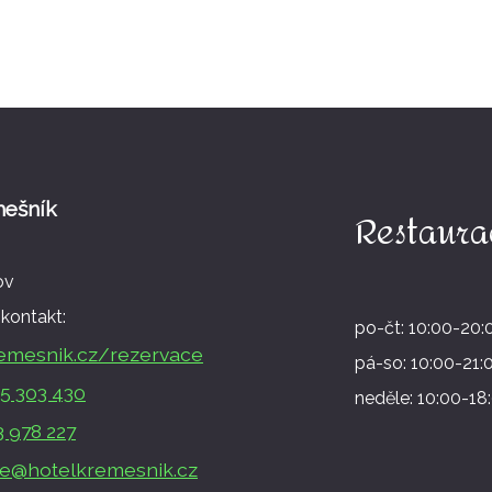
mešník
Restaura
ov
kontakt:
po-čt: 10:00-20:
emesnik.cz/rezervace
pá-so: 10:00-21:
5 303 430
neděle: 10:00-18
3 978 227
e@hotelkremesnik.cz