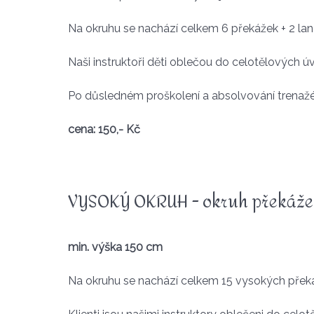
Na okruhu se nachází celkem 6 překážek + 2 la
Naši instruktoři děti oblečou do celotělových ú
Po důsledném proškolení a absolvování trenažéru,
cena: 150,- Kč
VYSOKÝ OKRUH - okruh překážek 
min. výška 150 cm
Na okruhu se nachází celkem 15 vysokých překá