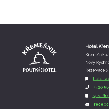
Hotel Kře
Křemešník 4
Nový Rychn
Rezervace & 
hotelkr
+420 56
+420 60
recepc