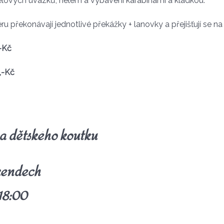
otělových úvazků, helem a vybaveni karabinami a kladkou.
 překonávají jednotlivé překážky + lanovky a přejišťují se na
,-Kč
,-Kč
 a dětského koutku
íkendech
18:00