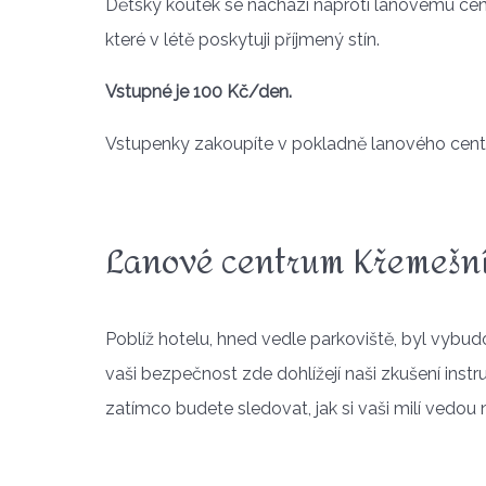
Dětský koutek se nachází naproti lanovému cent
které v létě poskytuji příjmený stín.
Vstupné je 100 Kč/den.
Vstupenky zakoupíte v pokladně lanového cent
Lanové centrum Křemešn
Poblíž hotelu, hned vedle parkoviště, byl vybu
vaši bezpečnost zde dohlížejí naši zkušení instr
zatímco budete sledovat, jak si vaši milí vedou