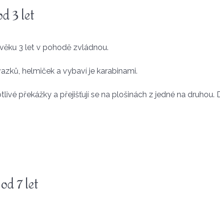
d 3 let
e věku 3 let v pohodě zvládnou.
vazků, helmiček a vybaví je karabinami.
tlivé překážky a přejišťují se na plošinách z jedné na druho
od 7 let