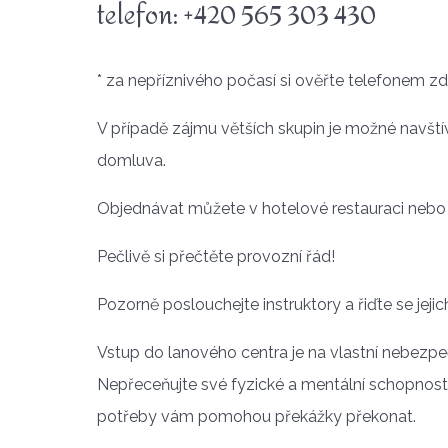
telefon: +420 565 303 430
* za nepříznivého počasí si ověřte telefonem zd
V případě zájmu větších skupin je možné navští
domluva.
Objednávat můžete v hotelové restauraci nebo
Pečlivě si přečtěte provozní řád!
Pozorně poslouchejte instruktory a řiďte se jeji
Vstup do lanového centra je na vlastní nebezpe
Nepřeceňujte své fyzické a mentální schopnosti !!
potřeby vám pomohou překážky překonat.